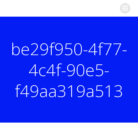
Zum
Inhalt
springen
be29f950-4f77-
4c4f-90e5-
f49aa319a513